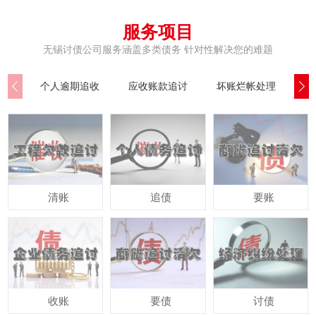
服务项目
无锡讨债公司服务涵盖多类债务 针对性解决您的难题
个人逾期追收
应收账款追讨
坏账烂帐处理
公
清账
追债
要账
收账
要债
讨债