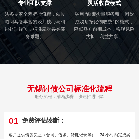
专业团队支撑
灵活收费模式
法务专家全程把控流程，催收
采用 “前期少量服务费 + 回款
顾问具备丰富的谈判技巧与纠
成功后按比例收费” 的模式，
纷处理经验，精准应对各类债
降低客户前期成本，实现风险
务难题。
共担、利益共享。
无锡讨债公司标准化流程
服务流程：清晰步骤，快速推进回款
01
免费评估诊断：
客户提供债务凭证（合同、借条、转账记录等），24 小时内完成案