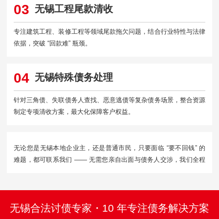
03
无锡工程尾款清收
专注建筑工程、装修工程等领域尾款拖欠问题，结合行业特性与法律
依据，突破 “回款难” 瓶颈。
04
无锡特殊债务处理
针对三角债、失联债务人查找、恶意逃债等复杂债务场景，整合资源
制定专项清收方案，最大化保障客户权益。
无论您是无锡本地企业主，还是普通市民，只要面临 “要不回钱” 的
难题，都可联系我们 —— 无需您亲自出面与债务人交涉，我们全程
代办，从债务核实、方案制定到催收执行、款项到账，每一步都及时
向您反馈，让您省心、放心。
无锡合法讨债专家・10 年专注债务解决方案