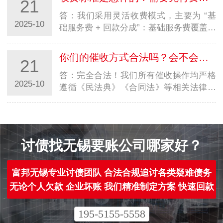
21
法承诺 100% 回款，但会尽最大努力推
进，成…
答：我们采用灵活收费模式，主要为 “基
2025-10
础服务费 + 回款分成”：基础服务费覆盖前
期调研、方案制定等成本，金额较低；回
款分成根据债务金额、难度等确定比例
你们的催收方式合法吗？会不会有法律风险？
21
（具体面议）。部分情况可协商先服务后
收费…
答：完全合法！我们所有催收操作均严格
2025-10
遵循《民法典》《合同法》等相关法律规
定，依托专业律师团队提供法律支持，仅
采用协商谈判、发律师函、协助诉讼等合
规方式，坚决杜绝暴力、威胁等违规行
为，从根…
讨债找无锡要账公司哪家好？
富邦无锡专业讨债团队 合法合规追讨各类疑难债务
无论个人欠款 企业坏账 我们精准制定方案 快速回款
195-5155-5558