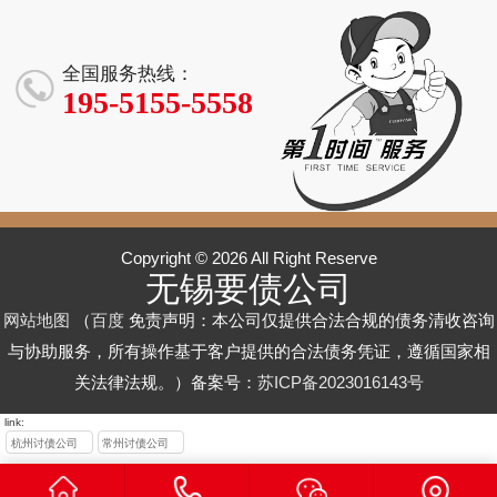
追讨_无锡企业
催收_企业 / 个
追讨_无锡企业
无锡企业 / 个人
追讨_企业 / 个
方确实没有还
是怎样的？有
一次性支付 32
还清 25 万元，
部 86 万元货款
/ 个人欠款催收
人欠款回款高
/ 个人应收账款
欠款清收高效
人欠款回收 - 无
款能力，该怎
没有隐形消
万元尾款
避免了冗长的
回收
高效解决方案
效解决方案
催收专家
服务
锡 XX 讨债服
么办？
费？
诉讼流程
全国服务热线：
务机构
195-5155-5558
Copyright © 2026 All Right Reserve
无锡要债公司
网站地图
（
百度
免责声明：本公司仅提供合法合规的债务清收咨询
与协助服务，所有操作基于客户提供的合法债务凭证，遵循国家相
关法律法规。）备案号：
苏ICP备2023016143号
link:
杭州讨债公司
常州讨债公司