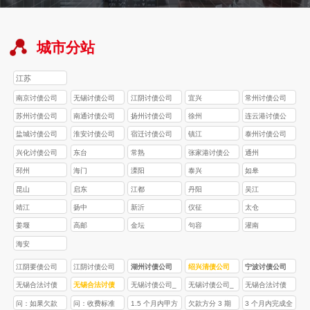
城市分站
江苏
南京讨债公司
无锡讨债公司
江阴讨债公司
宜兴
常州讨债公司
苏州讨债公司
南通讨债公司
扬州讨债公司
徐州
连云港讨债公
司
盐城讨债公司
淮安讨债公司
宿迁讨债公司
镇江
泰州讨债公司
兴化讨债公司
东台
常熟
张家港讨债公
通州
司
邳州
海门
溧阳
泰兴
如皋
昆山
启东
江都
丹阳
吴江
靖江
扬中
新沂
仪征
太仓
姜堰
高邮
金坛
句容
灌南
海安
江阴要债公司
江阴讨债公司
湖州讨债公司
绍兴清债公司
宁波讨债公司
无锡合法讨债
无锡合法讨债
无锡讨债公司_
无锡讨债公司_
无锡合法讨债
公司_专业债务
公司_专业债务
专业合法债务
合法债务追讨_
公司_专业债务
问：如果欠款
问：收费标准
1.5 个月内甲方
欠款方分 3 期
3 个月内完成全