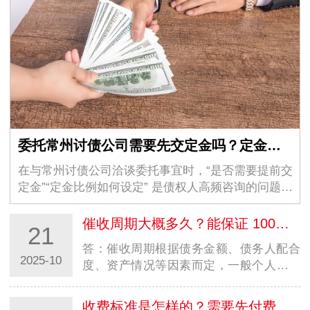
委托常州讨债公司需要先交定金吗？定金比例一般多少？
在与常州讨债公司洽谈委托事宜时，“是否需要提前交
定金”“定金比例如何设定” 是债权人高频咨询的问题。
实际上，委托常州讨债公司是否缴纳定金，并非行业
统一规定，而是取决于案件性质、合作模式及…
催收周期大概多久？能保证 100% 回款吗？
21
答：催收周期根据债务金额、债务人配合
2025-10
度、资产情况等因素而定，一般个人小额
债务 1-30 天，企业大额债务 30-90 天。
因债务回收受多种客观因素影响，我们无
收费标准是怎样的？需要先付费用吗？