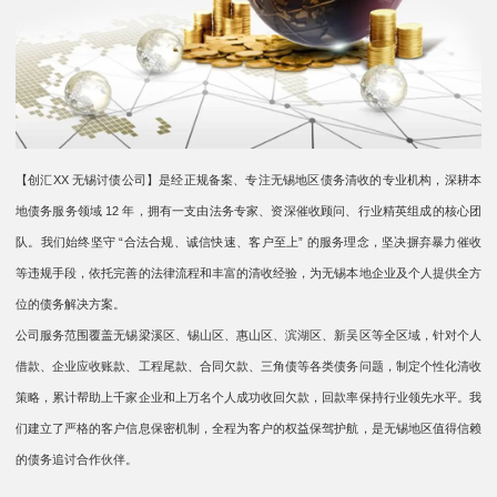
【创汇XX 无锡讨债公司】是经正规备案、专注无锡地区债务清收的专业机构，深耕本
地债务服务领域 12 年，拥有一支由法务专家、资深催收顾问、行业精英组成的核心团
队。我们始终坚守 “合法合规、诚信快速、客户至上” 的服务理念，坚决摒弃暴力催收
等违规手段，依托完善的法律流程和丰富的清收经验，为无锡本地企业及个人提供全方
位的债务解决方案。
公司服务范围覆盖无锡梁溪区、锡山区、惠山区、滨湖区、新吴区等全区域，针对个人
借款、企业应收账款、工程尾款、合同欠款、三角债等各类债务问题，制定个性化清收
策略，累计帮助上千家企业和上万名个人成功收回欠款，回款率保持行业领先水平。我
们建立了严格的客户信息保密机制，全程为客户的权益保驾护航，是无锡地区值得信赖
的债务追讨合作伙伴。