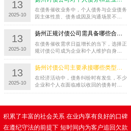
13
在债务催收业务中，个人债务与企业债务
2025-10
因主体性质、债务成因及沟通场景不同，
催收方式存在明显差异。以常州地区为
例，常州讨债公司在处理两类债务时，会
扬州正规讨债公司需具备哪些合法资质？如何辨别真伪？
13
根据实际情况制定差异化策略，既保障催
在债务催收需求日益增长的当下，选择正
收效率，…
2025-10
规讨债公司成为企业和个人维护自身权益
的关键。以常州地区为例，面对众多提供
催收服务的机构，明确常州讨债公司需具
扬州讨债公司主要承接哪些类型的债务催收业务？有不接的情况吗？
13
备的合法资质、掌握辨别真伪的方法，能
在经济活动中，债务纠纷时有发生，不少
有效规…
2025-10
企业和个人在面临难以收回的债务时，会
考虑寻求专业讨债公司的帮助。以常州地
区为例，常州讨债公司作为当地专注于债
务催收服务的机构，其业务范围有着明确
的界定…
积累了丰富的社会关系 在业内享有良好的口碑
在遵纪守法的前提下 短时间内为客户追回欠款