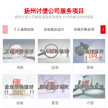
扬州讨债公司服务项目
扬州讨债公司服务涵盖多类债务 针对性解决您的难题
个人逾期追收
应收账款追讨
坏账烂帐处理
公
清账
追债
要账
收账
要债
讨债