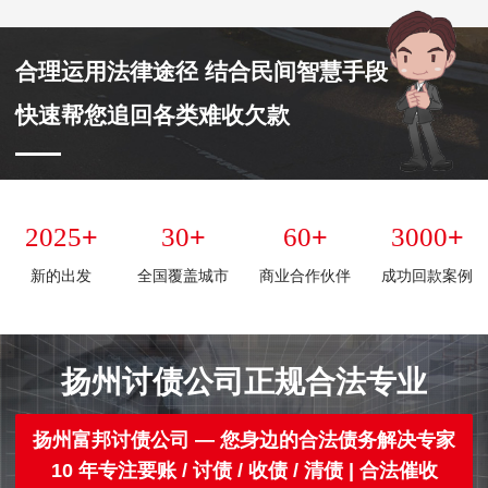
合理运用法律途径 结合民间智慧手段
快速帮您追回各类难收欠款
+
+
+
+
2025
30
60
3000
新的出发
全国覆盖城市
商业合作伙伴
成功回款案例
扬州讨债公司正规合法专业
扬州富邦讨债公司 — 您身边的合法债务解决专家
10 年专注要账 / 讨债 / 收债 / 清债 | 合法催收