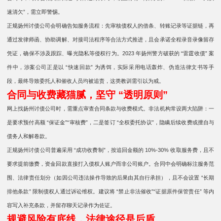
速清欠”，需立即警惕。
正规扬州讨债公司会明确告知服务流程：先审核债权人的借条、转账记录等证据链，再
通过发律师函、协助调解、对接司法程序等合法方式推进，且会承诺全程录音录像留存
凭证，确保不涉及跟踪、曝光隐私等侵权行为。2023 年扬州警方破获的 “雷霆收债” 案
件中，涉案公司正是以 “快速回款” 为诱饵，实际采用电话轰炸、伪造法律文书等手
段，最终导致委托人和催收人员均被追责，这类教训需引以为戒。
合同与收费藏猫腻，坚守 “透明原则”
网上找扬州讨债公司时，需重点审查合同条款与收费模式。非法机构常设两大陷阱：一
是要求预付高额 “保证金”“审核费”，二是签订 “全权委托协议”，隐瞒后续收费或擅自与
债务人和解卷款。
正规扬州讨债公司普遍采用 “成功收费制”，按追回金额的 10%-30% 收取服务费，且不
要求提前缴费，资金回款直接打入债权人账户而非公司账户。合同中会明确标注服务范
围、法律责任划分（如因公司违法操作导致的后果由其自行承担），且不会设置 “长期
排他条款” 限制债权人通过诉讼维权。建议将 “禁止非法催收”“证据原件保管责任” 等内
容写入补充条款，并留存聊天记录作为佐证。
规避风险有底线，法律途径是后盾