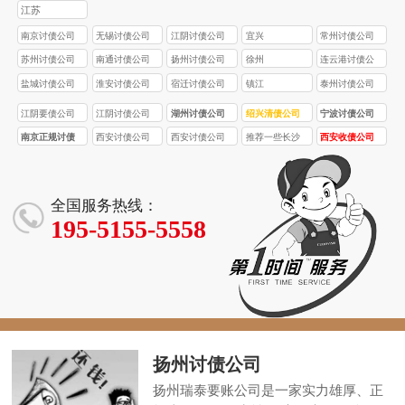
江苏
南京讨债公司
无锡讨债公司
江阴讨债公司
宜兴
常州讨债公司
苏州讨债公司
南通讨债公司
扬州讨债公司
徐州
连云港讨债公
司
盐城讨债公司
淮安讨债公司
宿迁讨债公司
镇江
泰州讨债公司
江阴要债公司
江阴讨债公司
湖州讨债公司
绍兴清债公司
宁波讨债公司
南京正规讨债
西安讨债公司
西安讨债公司
推荐一些长沙
西安收债公司
公司
首选品牌！西
合法合规！西
口碑较好的正
专业处理疑难
安要债 / 收债公
安要债 / 收债公
规讨债公司
债务！西安讨
司，10 年经
司，5 名持证法
债 / 要债公司，
全国服务热线：
验，5 亿 + 追
务，3000 + 案
93% 成功率，
195-5155-5558
回欠款
例零投诉
服务全西安
扬州讨债公司
扬州瑞泰要账公司是一家实力雄厚、正