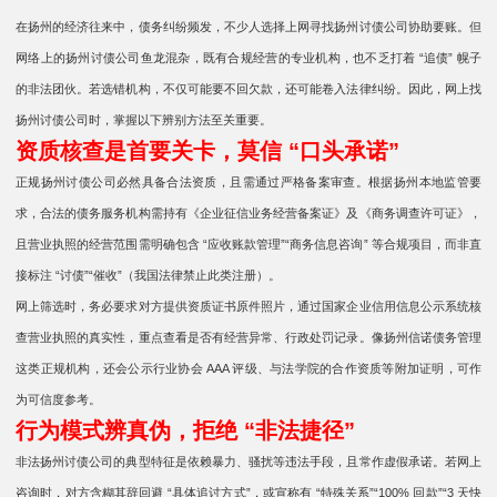
在扬州的经济往来中，债务纠纷频发，不少人选择上网寻找扬州讨债公司协助要账。但
网络上的扬州讨债公司鱼龙混杂，既有合规经营的专业机构，也不乏打着 “追债” 幌子
的非法团伙。若选错机构，不仅可能要不回欠款，还可能卷入法律纠纷。因此，网上找
扬州讨债公司时，掌握以下辨别方法至关重要。
资质核查是首要关卡，莫信 “口头承诺”
正规扬州讨债公司必然具备合法资质，且需通过严格备案审查。根据扬州本地监管要
求，合法的债务服务机构需持有《企业征信业务经营备案证》及《商务调查许可证》，
且营业执照的经营范围需明确包含 “应收账款管理”“商务信息咨询” 等合规项目，而非直
接标注 “讨债”“催收”（我国法律禁止此类注册）。
网上筛选时，务必要求对方提供资质证书原件照片，通过国家企业信用信息公示系统核
查营业执照的真实性，重点查看是否有经营异常、行政处罚记录。像扬州信诺债务管理
这类正规机构，还会公示行业协会 AAA 评级、与法学院的合作资质等附加证明，可作
为可信度参考。
行为模式辨真伪，拒绝 “非法捷径”
非法扬州讨债公司的典型特征是依赖暴力、骚扰等违法手段，且常作虚假承诺。若网上
咨询时，对方含糊其辞回避 “具体追讨方式”，或宣称有 “特殊关系”“100% 回款”“3 天快