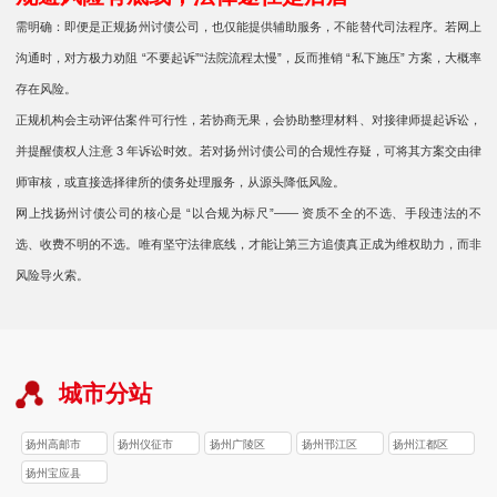
需明确：即便是正规扬州讨债公司，也仅能提供辅助服务，不能替代司法程序。若网上
沟通时，对方极力劝阻 “不要起诉”“法院流程太慢”，反而推销 “私下施压” 方案，大概率
存在风险。
正规机构会主动评估案件可行性，若协商无果，会协助整理材料、对接律师提起诉讼，
并提醒债权人注意 3 年诉讼时效。若对扬州讨债公司的合规性存疑，可将其方案交由律
师审核，或直接选择律所的债务处理服务，从源头降低风险。
网上找扬州讨债公司的核心是 “以合规为标尺”—— 资质不全的不选、手段违法的不
选、收费不明的不选。唯有坚守法律底线，才能让第三方追债真正成为维权助力，而非
风险导火索。
城市分站
扬州高邮市
扬州仪征市
扬州广陵区
扬州邗江区
扬州江都区
扬州宝应县