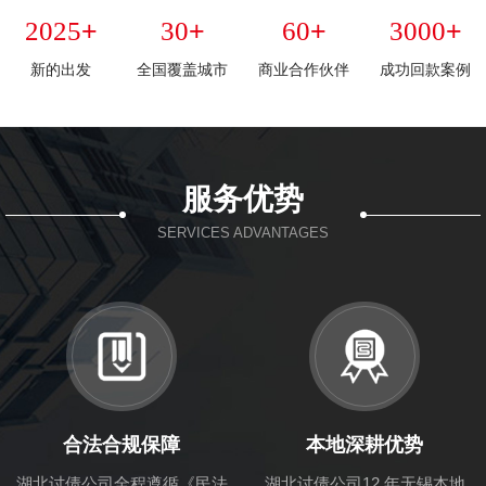
+
+
+
+
2025
30
60
3000
新的出发
全国覆盖城市
商业合作伙伴
成功回款案例
服务优势
SERVICES ADVANTAGES
合法合规保障
本地深耕优势
湖北讨债公司全程遵循《民法
湖北讨债公司12 年无锡本地