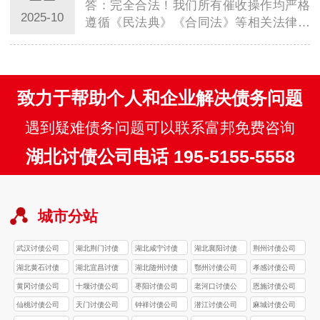
答：完全合法！我们所有催收操作均严格
2025-10
遵循《民法典》《合同法》等相关法律规
定，依托专业律师团队提供法律支持，仅
采用协商…
致力于帮助个人和企业解决债务问题
遇到疑难债务问题可以联系富邦免费咨询
湖北讨债公司电话 195-5155-5558
城市分站
武汉讨债公司
湖北荆门讨债
湖北咸宁讨债
湖北襄阳讨债
荆州讨债公司
公司
公司
公司
湖北黄石讨债
湖北宜昌讨债
湖北随州讨债
鄂州讨债公司
孝感讨债公司
公司
公司
公司
黄冈讨债公司
十堰讨债公司
枣阳讨债公司
老河口讨债公
恩施讨债公司
司
仙桃讨债公司
天门讨债公司
钟祥讨债公司
潜江讨债公司
麻城讨债公司