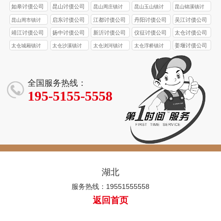
如皋讨债公司
昆山讨债公司
昆山周庄镇讨
昆山玉山镇讨
昆山锦溪镇讨
债公司
债公司
债公司
启东讨债公司
江都讨债公司
丹阳讨债公司
吴江讨债公司
昆山周市镇讨
债公司
靖江讨债公司
扬中讨债公司
新沂讨债公司
仪征讨债公司
太仓讨债公司
姜堰讨债公司
太仓城厢镇讨
太仓沙溪镇讨
太仓浏河镇讨
太仓浮桥镇讨
债公司
债公司
债公司
债公司
全国服务热线：
195-5155-5558
湖北
服务热线：19551555558
返回首页