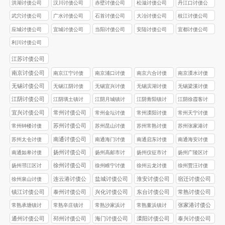
洪湖讨债公司
汉川讨债公司
赤壁讨债公司
松滋讨债公司
丹江口讨债公
司
武穴讨债公司
广水讨债公司
石首讨债公司
大冶讨债公司
枝江讨债公司
应城讨债公司
宜城讨债公司
当阳讨债公司
安陆讨债公司
宜都讨债公司
利川讨债公司
江苏讨债公司
南京讨债公司
南京江宁讨债
南京浦口讨债
南京六合讨债
南京溧水讨债
公司
公司
公司
公司
无锡讨债公司
无锡江阴讨债
无锡宜兴讨债
无锡滨湖讨债
无锡梁溪讨债
公司
公司
公司
公司
江阴讨债公司
江阴璜土镇讨
江阴月城镇讨
江阴青阳镇讨
江阴徐霞客讨
债公司
债公司
债公司
债公司
宜兴讨债公司
常州讨债公司
常州金坛讨债
常州溧阳讨债
常州天宁讨债
公司
公司
公司
苏州讨债公司
常州钟楼讨债
苏州昆山讨债
苏州常熟讨债
苏州张家港讨
公司
公司
公司
债公司
南通讨债公司
苏州太仓讨债
南通海门讨债
南通启东讨债
南通海安讨债
公司
公司
公司
公司
扬州讨债公司
南通如皋讨债
扬州高邮市讨
扬州仪征市讨
扬州广陵区讨
公司
债公司
债公司
债公司
徐州讨债公司
扬州邗江区讨
徐州睢宁讨债
徐州云龙讨债
徐州贾汪讨债
债公司
公司
公司
公司
连云港讨债公
盐城讨债公司
淮安讨债公司
宿迁讨债公司
徐州泉山讨债
司
公司
镇江讨债公司
泰州讨债公司
兴化讨债公司
东台讨债公司
常熟讨债公司
张家港讨债公
常熟承塘镇讨
常熟辛庄镇讨
常熟沙家浜讨
常熟董浜镇讨
司
债公司
债公司
债公司
债公司
通州讨债公司
邳州讨债公司
海门讨债公司
溧阳讨债公司
泰兴讨债公司