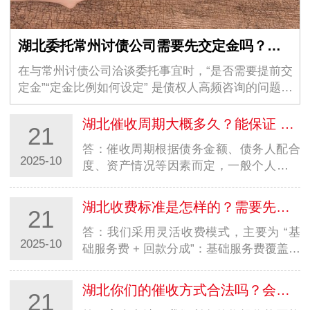
湖北委托常州讨债公司需要先交定金吗？定金比例一般多少？
在与常州讨债公司洽谈委托事宜时，“是否需要提前交
定金”“定金比例如何设定” 是债权人高频咨询的问题。
实际上，委托常州…
湖北催收周期大概多久？能保证 100% 回款吗？
21
答：催收周期根据债务金额、债务人配合
2025-10
度、资产情况等因素而定，一般个人小额
债务 1-30 天，企业大额债务 30-90 天。
因债务…
湖北收费标准是怎样的？需要先付费用吗？
21
答：我们采用灵活收费模式，主要为 “基
2025-10
础服务费 + 回款分成”：基础服务费覆盖前
期调研、方案制定等成本，金额较低；回
款分…
湖北你们的催收方式合法吗？会不会有法律风险？
21