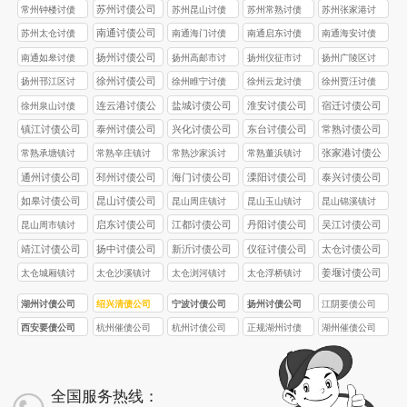
公司
公司
公司
苏州讨债公司
常州钟楼讨债
苏州昆山讨债
苏州常熟讨债
苏州张家港讨
公司
公司
公司
债公司
南通讨债公司
苏州太仓讨债
南通海门讨债
南通启东讨债
南通海安讨债
公司
公司
公司
公司
扬州讨债公司
南通如皋讨债
扬州高邮市讨
扬州仪征市讨
扬州广陵区讨
公司
债公司
债公司
债公司
徐州讨债公司
扬州邗江区讨
徐州睢宁讨债
徐州云龙讨债
徐州贾汪讨债
债公司
公司
公司
公司
连云港讨债公
盐城讨债公司
淮安讨债公司
宿迁讨债公司
徐州泉山讨债
司
公司
镇江讨债公司
泰州讨债公司
兴化讨债公司
东台讨债公司
常熟讨债公司
张家港讨债公
常熟承塘镇讨
常熟辛庄镇讨
常熟沙家浜讨
常熟董浜镇讨
司
债公司
债公司
债公司
债公司
通州讨债公司
邳州讨债公司
海门讨债公司
溧阳讨债公司
泰兴讨债公司
如皋讨债公司
昆山讨债公司
昆山周庄镇讨
昆山玉山镇讨
昆山锦溪镇讨
债公司
债公司
债公司
启东讨债公司
江都讨债公司
丹阳讨债公司
吴江讨债公司
昆山周市镇讨
债公司
靖江讨债公司
扬中讨债公司
新沂讨债公司
仪征讨债公司
太仓讨债公司
姜堰讨债公司
太仓城厢镇讨
太仓沙溪镇讨
太仓浏河镇讨
太仓浮桥镇讨
债公司
债公司
债公司
债公司
湖州讨债公司
绍兴清债公司
宁波讨债公司
扬州讨债公司
江阴要债公司
西安要债公司
杭州催债公司
杭州讨债公司
正规湖州讨债
湖州催债公司
公司
全国服务热线：