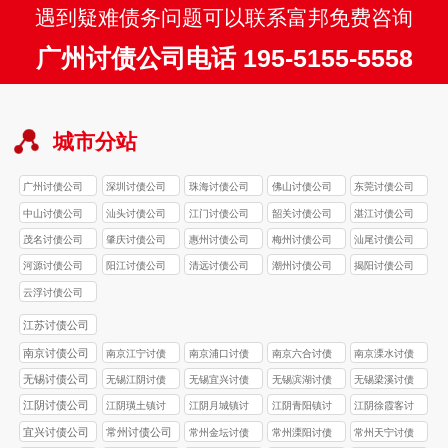
遇到疑难债务问题可以联系富邦免费咨询
广州讨债公司电话 195-5155-5558
城市分站
广州讨债公司
深圳讨债公司
珠海讨债公司
佛山讨债公司
东莞讨债公司
中山讨债公司
汕头讨债公司
江门讨债公司
韶关讨债公司
湛江讨债公司
茂名讨债公司
肇庆讨债公司
惠州讨债公司
梅州讨债公司
汕尾讨债公司
河源讨债公司
阳江讨债公司
清远讨债公司
潮州讨债公司
揭阳讨债公司
云浮讨债公司
江苏讨债公司
南京讨债公司
南京江宁讨债
南京浦口讨债
南京六合讨债
南京溧水讨债
公司
公司
公司
公司
无锡讨债公司
无锡江阴讨债
无锡宜兴讨债
无锡滨湖讨债
无锡梁溪讨债
公司
公司
公司
公司
江阴讨债公司
江阴璜土镇讨
江阴月城镇讨
江阴青阳镇讨
江阴徐霞客讨
债公司
债公司
债公司
债公司
宜兴讨债公司
常州讨债公司
常州金坛讨债
常州溧阳讨债
常州天宁讨债