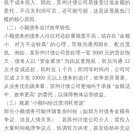
低于成本投入。因此，苏州讨债公司若接受过低金额的
委托，不仅无利润可言，还可能亏损，这是设置最低门
槛的核心原因。
（二）小额债务追讨效率较低
小额债务的债务人往往对还款重视度不高，或存在 “金额
小、对方不会较真” 的心理，导致沟通周期长、配合度
低。例如，某苏州讨债公司曾处理一笔 3000 元的货款拖
欠，债务人以 “资金紧张” 为由反复拖延，前后沟通 12
次才促成还款，耗时近 1 个月；而同等时间内，公司可
完成 2-3 笔 10000 元以上债务的追讨，效率差异显著。
从业务优先级来看，苏州讨债公司更倾向于承接 “金额适
中、效率更高” 的委托，以保障整体运营收益。
（三）规避 “小额纠纷过度消耗资源”
部分小额债务可能伴随复杂纠纷（如双方对债务金额有
争议、涉及人情关系），若苏州讨债公司介入，需投入
大量时间梳理争议点、协调双方诉求，甚至协助补充证