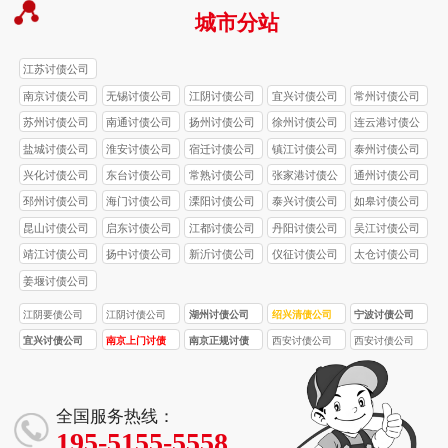
城市分站
江苏讨债公司
南京讨债公司
无锡讨债公司
江阴讨债公司
宜兴讨债公司
常州讨债公司
苏州讨债公司
南通讨债公司
扬州讨债公司
徐州讨债公司
连云港讨债公
司
盐城讨债公司
淮安讨债公司
宿迁讨债公司
镇江讨债公司
泰州讨债公司
兴化讨债公司
东台讨债公司
常熟讨债公司
张家港讨债公
通州讨债公司
司
邳州讨债公司
海门讨债公司
溧阳讨债公司
泰兴讨债公司
如皋讨债公司
昆山讨债公司
启东讨债公司
江都讨债公司
丹阳讨债公司
吴江讨债公司
靖江讨债公司
扬中讨债公司
新沂讨债公司
仪征讨债公司
太仓讨债公司
姜堰讨债公司
江阴要债公司
江阴讨债公司
湖州讨债公司
绍兴清债公司
宁波讨债公司
宜兴讨债公司
南京上门讨债
南京正规讨债
西安讨债公司
西安讨债公司
服务
公司
首选品牌！西
合法合规！西
安要债 / 收债公
安要债 / 收债公
司，10 年经
司，5 名持证法
全国服务热线：
验，5 亿 + 追
务，3000 + 案
195-5155-5558
回欠款
例零投诉