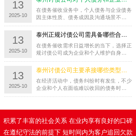
13
在债务催收业务中，个人债务与企业债务
2025-10
因主体性质、债务成因及沟通场景不同，
催收方式存在明显差异。以常州地区为
例，常州讨债公司在处理两类债务时，会
泰州正规讨债公司需具备哪些合法资质？如何辨别真伪？
13
根据实际情况制定差异化策略，既保障催
在债务催收需求日益增长的当下，选择正
收效率，…
2025-10
规讨债公司成为企业和个人维护自身权益
的关键。以常州地区为例，面对众多提供
催收服务的机构，明确常州讨债公司需具
泰州讨债公司主要承接哪些类型的债务催收业务？有不接的情况吗？
13
备的合法资质、掌握辨别真伪的方法，能
在经济活动中，债务纠纷时有发生，不少
有效规…
2025-10
企业和个人在面临难以收回的债务时，会
考虑寻求专业讨债公司的帮助。以常州地
区为例，常州讨债公司作为当地专注于债
务催收服务的机构，其业务范围有着明确
的界定…
积累了丰富的社会关系 在业内享有良好的口碑
在遵纪守法的前提下 短时间内为客户追回欠款