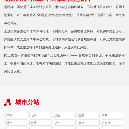
需明确：即便是正规泰州讨债公司，也仅能提供辅助服务，不能替代司法程序。若网上
沟通时，对方极力劝阻 “不要起诉”“法院流程太慢”，反而推销 “私下施压” 方案，大概率
存在风险。
正规机构会主动评估案件可行性，若协商无果，会协助整理材料、对接律师提起诉讼，
并提醒债权人注意 3 年诉讼时效。若对泰州讨债公司的合规性存疑，可将其方案交由律
师审核，或直接选择律所的债务处理服务，从源头降低风险。
网上找泰州讨债公司的核心是 “以合规为标尺”—— 资质不全的不选、手段违法的不
选、收费不明的不选。唯有坚守法律底线，才能让第三方追债真正成为维权助力，而非
风险导火索。
城市分站
南京
无锡
江阴
宜兴
常州
苏州
南通
扬州
徐州
连云港