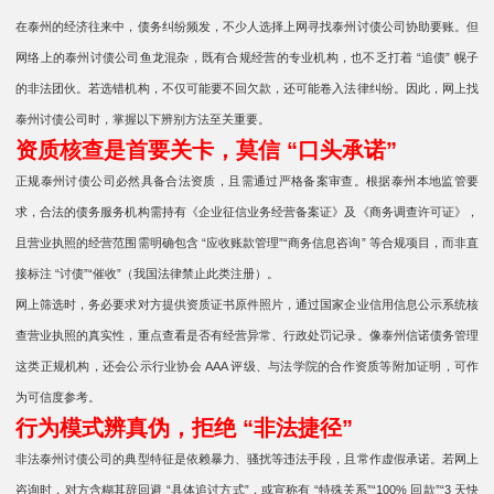
在泰州的经济往来中，债务纠纷频发，不少人选择上网寻找泰州讨债公司协助要账。但
网络上的泰州讨债公司鱼龙混杂，既有合规经营的专业机构，也不乏打着 “追债” 幌子
的非法团伙。若选错机构，不仅可能要不回欠款，还可能卷入法律纠纷。因此，网上找
泰州讨债公司时，掌握以下辨别方法至关重要。
资质核查是首要关卡，莫信 “口头承诺”
正规泰州讨债公司必然具备合法资质，且需通过严格备案审查。根据泰州本地监管要
求，合法的债务服务机构需持有《企业征信业务经营备案证》及《商务调查许可证》，
且营业执照的经营范围需明确包含 “应收账款管理”“商务信息咨询” 等合规项目，而非直
接标注 “讨债”“催收”（我国法律禁止此类注册）。
网上筛选时，务必要求对方提供资质证书原件照片，通过国家企业信用信息公示系统核
查营业执照的真实性，重点查看是否有经营异常、行政处罚记录。像泰州信诺债务管理
这类正规机构，还会公示行业协会 AAA 评级、与法学院的合作资质等附加证明，可作
为可信度参考。
行为模式辨真伪，拒绝 “非法捷径”
非法泰州讨债公司的典型特征是依赖暴力、骚扰等违法手段，且常作虚假承诺。若网上
咨询时，对方含糊其辞回避 “具体追讨方式”，或宣称有 “特殊关系”“100% 回款”“3 天快