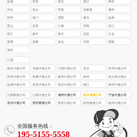
盐城
淮安
宿迁
镇江
泰州
兴化
东台
常熟
张家港
通州
邳州
海门
溧阳
泰兴
如皋
昆山
启东
江都
丹阳
吴江
靖江
扬中
新沂
仪征
太仓
姜堰
高邮
金坛
句容
灌南
海安
江苏
南京讨债公司
无锡讨债公司
江阴讨债公司
宜兴
常州讨债公司
苏州讨债公司
南通讨债公司
扬州讨债公司
徐州
连云港讨债公
司
盐城讨债公司
淮安讨债公司
宿迁讨债公司
镇江
泰州讨债公司
江阴要债公司
江阴讨债公司
湖州讨债公司
绍兴清债公司
宁波讨债公司
宜兴讨债公司
西安要债公司
西安讨债公司
杭州催债公司
杭州讨债公司
全国服务热线：
195-5155-5558