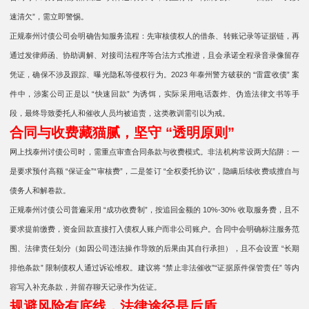
速清欠”，需立即警惕。
正规泰州讨债公司会明确告知服务流程：先审核债权人的借条、转账记录等证据链，再
通过发律师函、协助调解、对接司法程序等合法方式推进，且会承诺全程录音录像留存
凭证，确保不涉及跟踪、曝光隐私等侵权行为。2023 年泰州警方破获的 “雷霆收债” 案
件中，涉案公司正是以 “快速回款” 为诱饵，实际采用电话轰炸、伪造法律文书等手
段，最终导致委托人和催收人员均被追责，这类教训需引以为戒。
合同与收费藏猫腻，坚守 “透明原则”
网上找泰州讨债公司时，需重点审查合同条款与收费模式。非法机构常设两大陷阱：一
是要求预付高额 “保证金”“审核费”，二是签订 “全权委托协议”，隐瞒后续收费或擅自与
债务人和解卷款。
正规泰州讨债公司普遍采用 “成功收费制”，按追回金额的 10%-30% 收取服务费，且不
要求提前缴费，资金回款直接打入债权人账户而非公司账户。合同中会明确标注服务范
围、法律责任划分（如因公司违法操作导致的后果由其自行承担），且不会设置 “长期
排他条款” 限制债权人通过诉讼维权。建议将 “禁止非法催收”“证据原件保管责任” 等内
容写入补充条款，并留存聊天记录作为佐证。
规避风险有底线，法律途径是后盾