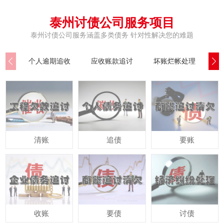
泰州讨债公司服务项目
泰州讨债公司服务涵盖多类债务 针对性解决您的难题
个人逾期追收
应收账款追讨
坏账烂帐处理
公
清账
追债
要账
收账
要债
讨债