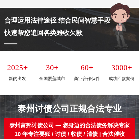
合理运用法律途径 结合民间智慧手段
快速帮您追回各类难收欠款
+
+
+
+
2025
30
60
3000
新的出发
全国覆盖城市
商业合作伙伴
成功回款案例
泰州讨债公司正规合法专业
泰州富邦讨债公司 — 您身边的合法债务解决专家
10 年专注要账 / 讨债 / 收债 / 清债 | 合法催收