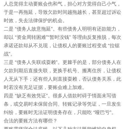
人总觉得主动要账会伤和气，担心对方觉得自己小气，
于是一再拖延，导致欠款时间越拖越长，甚至超过诉讼
时效，失去法律保护的机会。
二是 “债务人故意拖延”。有些债务人明明有还款能力，
却以 “资金周转困难”“暂时没钱” 等理由反复推脱，每次
承诺还款却从不兑现，让债权人的要账过程变成 “拉锯
战”。
三是 “债务人失联或耍赖”。更棘手的是，部分债务人在
欠款到期后直接失联，更换手机号、搬离住所，让债权
人无从下手；还有些人则直接耍赖，否认债务关系，此
时若没有充足证据，要账会难上加难。
四是 “缺乏有效凭证”。很多人借款时碍于情面未写借
条，或交易时未保留合同、转账记录等凭证，一旦发生
纠纷，要账时无法证明债务存在，只能吃 “哑巴亏”。
合法的要账方法有哪些？