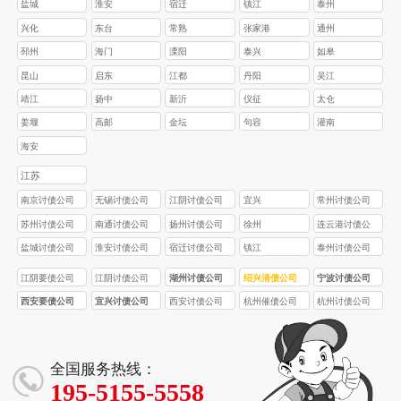
盐城
淮安
宿迁
镇江
泰州
兴化
东台
常熟
张家港
通州
邳州
海门
溧阳
泰兴
如皋
昆山
启东
江都
丹阳
吴江
靖江
扬中
新沂
仪征
太仓
姜堰
高邮
金坛
句容
灌南
海安
江苏
南京讨债公司
无锡讨债公司
江阴讨债公司
宜兴
常州讨债公司
苏州讨债公司
南通讨债公司
扬州讨债公司
徐州
连云港讨债公
司
盐城讨债公司
淮安讨债公司
宿迁讨债公司
镇江
泰州讨债公司
江阴要债公司
江阴讨债公司
湖州讨债公司
绍兴清债公司
宁波讨债公司
西安要债公司
宜兴讨债公司
西安讨债公司
杭州催债公司
杭州讨债公司
全国服务热线：
195-5155-5558