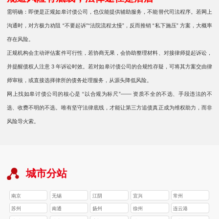
需明确：即便是正规如皋讨债公司，也仅能提供辅助服务，不能替代司法程序。若网上
沟通时，对方极力劝阻 “不要起诉”“法院流程太慢”，反而推销 “私下施压” 方案，大概率
存在风险。
正规机构会主动评估案件可行性，若协商无果，会协助整理材料、对接律师提起诉讼，
并提醒债权人注意 3 年诉讼时效。若对如皋讨债公司的合规性存疑，可将其方案交由律
师审核，或直接选择律所的债务处理服务，从源头降低风险。
网上找如皋讨债公司的核心是 “以合规为标尺”—— 资质不全的不选、手段违法的不
选、收费不明的不选。唯有坚守法律底线，才能让第三方追债真正成为维权助力，而非
风险导火索。
城市分站
南京
无锡
江阴
宜兴
常州
苏州
南通
扬州
徐州
连云港