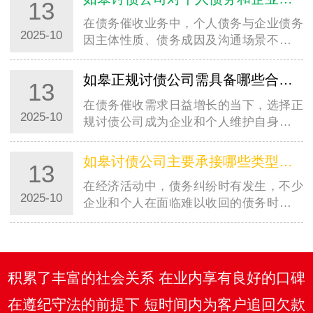
13
在债务催收业务中，个人债务与企业债务
2025-10
因主体性质、债务成因及沟通场景不同，
催收方式存在明显差异。以常州地区为
例，常州讨债公司在处理两类债务时，会
如皋正规讨债公司需具备哪些合法资质？如何辨别真伪？
13
根据实际情况制定差异化策略，既保障催
在债务催收需求日益增长的当下，选择正
收效率，…
2025-10
规讨债公司成为企业和个人维护自身权益
的关键。以常州地区为例，面对众多提供
催收服务的机构，明确常州讨债公司需具
如皋讨债公司主要承接哪些类型的债务催收业务？有不接的情况吗？
13
备的合法资质、掌握辨别真伪的方法，能
在经济活动中，债务纠纷时有发生，不少
有效规…
2025-10
企业和个人在面临难以收回的债务时，会
考虑寻求专业讨债公司的帮助。以常州地
区为例，常州讨债公司作为当地专注于债
务催收服务的机构，其业务范围有着明确
的界定…
积累了丰富的社会关系 在业内享有良好的口碑
在遵纪守法的前提下 短时间内为客户追回欠款