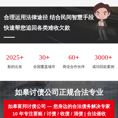
合理运用法律途径 结合民间智慧手段
快速帮您追回各类难收欠款
+
+
+
+
2025
30
60
3000
新的出发
全国覆盖城市
商业合作伙伴
成功回款案例
如皋讨债公司正规合法专业
如皋富邦讨债公司 — 您身边的合法债务解决专家
10 年专注要账 / 讨债 / 收债 / 清债 | 合法催收