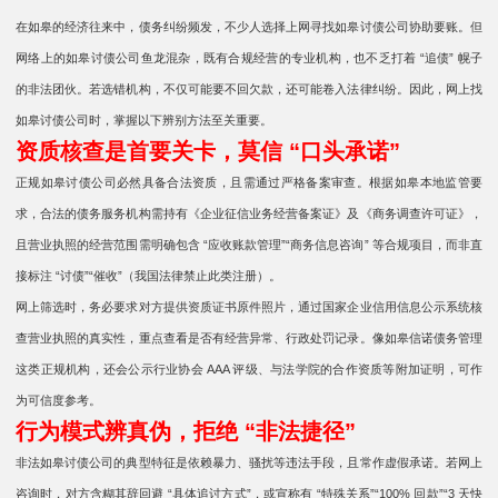
在如皋的经济往来中，债务纠纷频发，不少人选择上网寻找如皋讨债公司协助要账。但
网络上的如皋讨债公司鱼龙混杂，既有合规经营的专业机构，也不乏打着 “追债” 幌子
的非法团伙。若选错机构，不仅可能要不回欠款，还可能卷入法律纠纷。因此，网上找
如皋讨债公司时，掌握以下辨别方法至关重要。
资质核查是首要关卡，莫信 “口头承诺”
正规如皋讨债公司必然具备合法资质，且需通过严格备案审查。根据如皋本地监管要
求，合法的债务服务机构需持有《企业征信业务经营备案证》及《商务调查许可证》，
且营业执照的经营范围需明确包含 “应收账款管理”“商务信息咨询” 等合规项目，而非直
接标注 “讨债”“催收”（我国法律禁止此类注册）。
网上筛选时，务必要求对方提供资质证书原件照片，通过国家企业信用信息公示系统核
查营业执照的真实性，重点查看是否有经营异常、行政处罚记录。像如皋信诺债务管理
这类正规机构，还会公示行业协会 AAA 评级、与法学院的合作资质等附加证明，可作
为可信度参考。
行为模式辨真伪，拒绝 “非法捷径”
非法如皋讨债公司的典型特征是依赖暴力、骚扰等违法手段，且常作虚假承诺。若网上
咨询时，对方含糊其辞回避 “具体追讨方式”，或宣称有 “特殊关系”“100% 回款”“3 天快