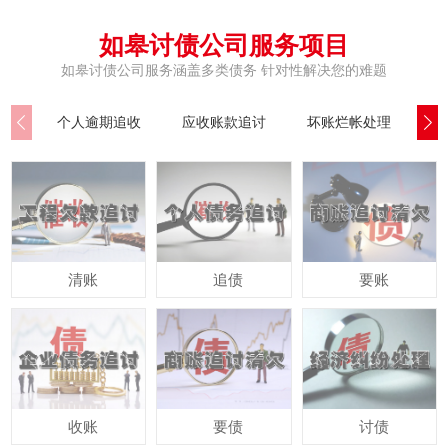
如皋讨债公司服务项目
如皋讨债公司服务涵盖多类债务 针对性解决您的难题
个人逾期追收
应收账款追讨
坏账烂帐处理
公
清账
追债
要账
收账
要债
讨债