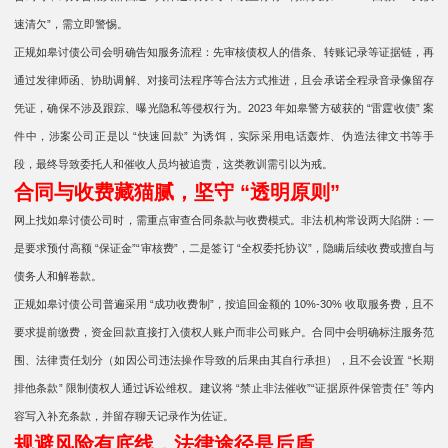
速清欠”，需立即警惕。
正规如皋讨债公司会明确告知服务流程：先审核债权人的借条、转账记录等证据链，再
通过发律师函、协助调解、对接司法程序等合法方式推进，且会承诺全程录音录像留存
凭证，确保不涉及跟踪、曝光隐私等侵权行为。2023 年如皋警方破获的 “雷霆收债” 案
件中，涉案公司正是以 “快速回款” 为诱饵，实际采用电话轰炸、伪造法律文书等手
段，最终导致委托人和催收人员均被追责，这类教训需引以为戒。
合同与收费藏猫腻，坚守 “透明原则”
网上找如皋讨债公司时，需重点审查合同条款与收费模式。非法机构常设两大陷阱：一
是要求预付高额 “保证金”“审核费”，二是签订 “全权委托协议”，隐瞒后续收费或擅自与
债务人和解卷款。
正规如皋讨债公司普遍采用 “成功收费制”，按追回金额的 10%-30% 收取服务费，且不
要求提前缴费，资金回款直接打入债权人账户而非公司账户。合同中会明确标注服务范
围、法律责任划分（如因公司违法操作导致的后果由其自行承担），且不会设置 “长期
排他条款” 限制债权人通过诉讼维权。建议将 “禁止非法催收”“证据原件保管责任” 等内
容写入补充条款，并留存聊天记录作为佐证。
规避风险有底线，法律途径是后盾